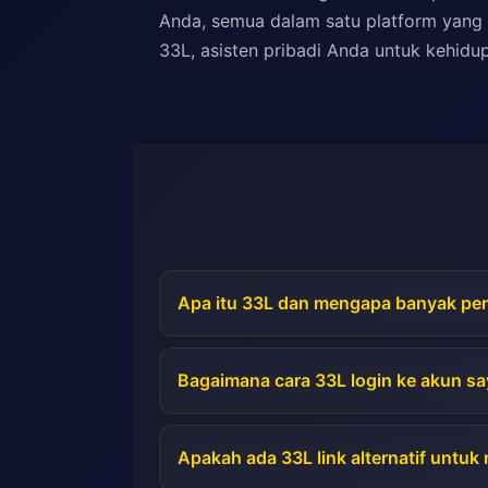
Anda, semua dalam satu platform yang
33L, asisten pribadi Anda untuk kehidup
Apa itu 33L dan mengapa banyak p
Bagaimana cara 33L login ke akun s
Apakah ada 33L link alternatif untu