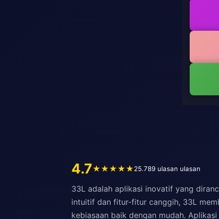
4.7
★
★
★
★
★
25.789 ulasan ulasan
33L adalah aplikasi inovatif yang dir
intuitif dan fitur-fitur canggih, 33L 
kebiasaan baik dengan mudah. Aplikasi 