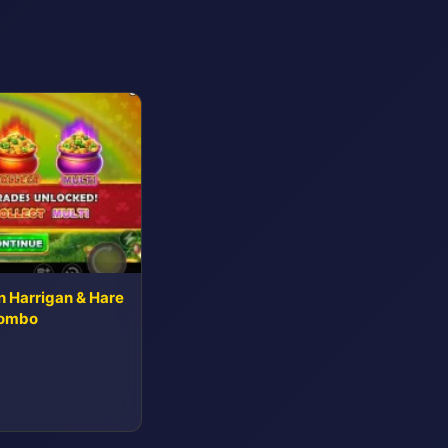
n Harrigan & Hare
Combo