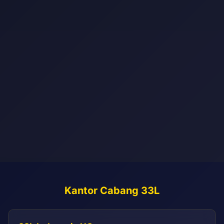
Kantor Cabang 33L