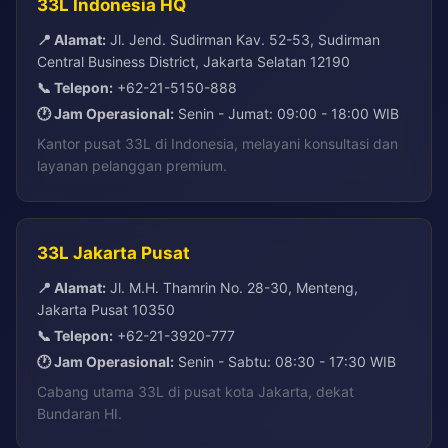
33L Indonesia HQ
📍 Alamat:
Jl. Jend. Sudirman Kav. 52-53, Sudirman
Central Business District, Jakarta Selatan 12190
📞 Telepon:
+62-21-5150-888
🕐 Jam Operasional:
Senin - Jumat: 09:00 - 18:00 WIB
Kantor pusat 33L di Indonesia, melayani konsultasi dan
layanan pelanggan premium.
33L Jakarta Pusat
📍 Alamat:
Jl. M.H. Thamrin No. 28-30, Menteng,
Jakarta Pusat 10350
📞 Telepon:
+62-21-3920-777
🕐 Jam Operasional:
Senin - Sabtu: 08:30 - 17:30 WIB
Cabang utama 33L di pusat kota Jakarta, dekat
Bundaran HI.