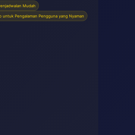
 Penjadwalan Mudah
p untuk Pengalaman Pengguna yang Nyaman