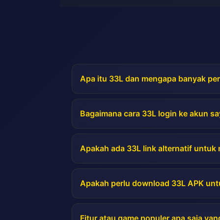
Apa itu 33L dan mengapa banyak p
Bagaimana cara 33L login ke akun s
Apakah ada 33L link alternatif untu
Apakah perlu download 33L APK untu
Fitur atau game populer apa saja yan