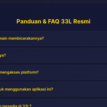
Panduan & FAQ 33L Resmi
emain membicarakannya?
aya?
k mengakses platform?
k menggunakan aplikasi ini?
g tersedia di 33L?