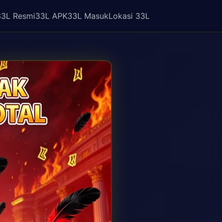
33L Resmi
33L APK
33L Masuk
Lokasi 33L