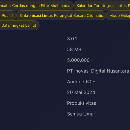
ncatat Cerdas dengan Fitur Multimedia
Kalender Terintegrasi untuk
Positif
Sinkronisasi Lintas Perangkat Secara Otomatis
Mode Gela
Data Tingkat Lanjut
3.0.1
58 MB
5.000.000+
PT Inovasi Digital Nusantara
Android 6.0+
20 Mei 2024
Produktivitas
Semua Umur