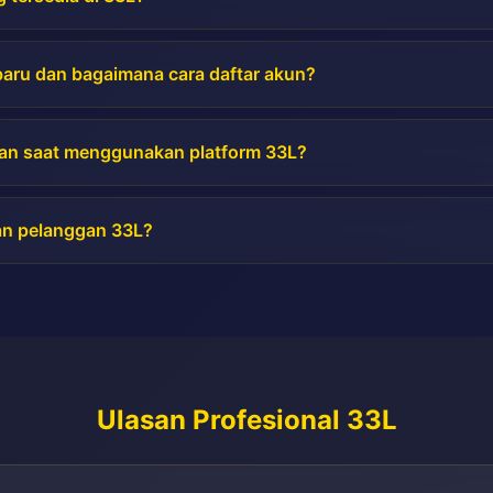
aru dan bagaimana cara daftar akun?
an saat menggunakan platform 33L?
an pelanggan 33L?
Ulasan Profesional 33L