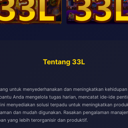
Tentang 33L
ancang untuk menyederhanakan dan meningkatkan kehidupan
membantu Anda mengelola tugas harian, mencatat ide-ide pen
ini menyediakan solusi terpadu untuk meningkatkan produk
 aman dan mudah digunakan. Rasakan pengalaman manajeme
an yang lebih terorganisir dan produktif.