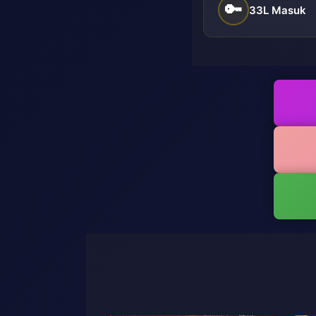
🔑
33L Masuk