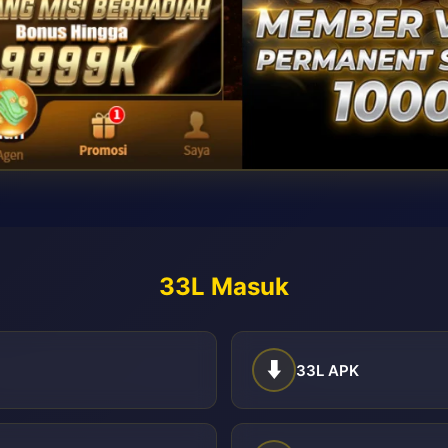
33L Masuk
⬇️
33L APK