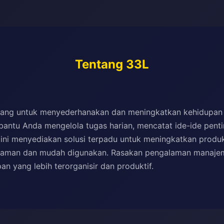
Tentang 33L
ancang untuk menyederhanakan dan meningkatkan kehidupan
membantu Anda mengelola tugas harian, mencatat ide-ide pen
ini menyediakan solusi terpadu untuk meningkatkan produk
 aman dan mudah digunakan. Rasakan pengalaman manajeme
an yang lebih terorganisir dan produktif.