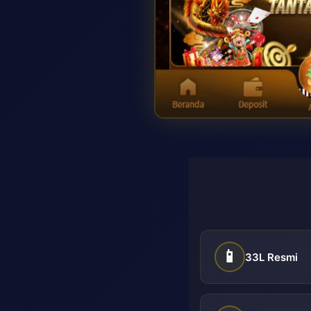
📱
33L Resmi