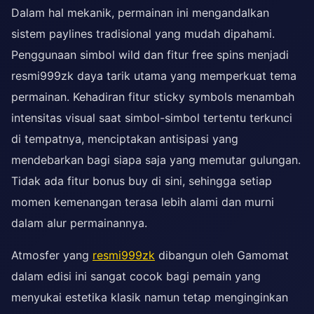
Dalam hal mekanik, permainan ini mengandalkan
sistem paylines tradisional yang mudah dipahami.
Penggunaan simbol wild dan fitur free spins menjadi
resmi999zk daya tarik utama yang memperkuat tema
permainan. Kehadiran fitur sticky symbols menambah
intensitas visual saat simbol-simbol tertentu terkunci
di tempatnya, menciptakan antisipasi yang
mendebarkan bagi siapa saja yang memutar gulungan.
Tidak ada fitur bonus buy di sini, sehingga setiap
momen kemenangan terasa lebih alami dan murni
dalam alur permainannya.
Atmosfer yang
resmi999zk
dibangun oleh Gamomat
dalam edisi ini sangat cocok bagi pemain yang
menyukai estetika klasik namun tetap menginginkan