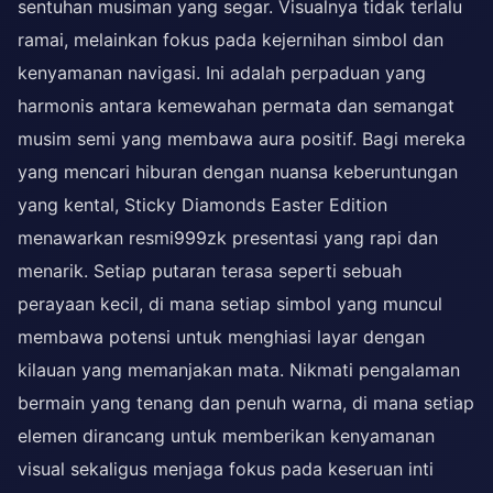
sentuhan musiman yang segar. Visualnya tidak terlalu
ramai, melainkan fokus pada kejernihan simbol dan
kenyamanan navigasi. Ini adalah perpaduan yang
harmonis antara kemewahan permata dan semangat
musim semi yang membawa aura positif. Bagi mereka
yang mencari hiburan dengan nuansa keberuntungan
yang kental, Sticky Diamonds Easter Edition
menawarkan resmi999zk presentasi yang rapi dan
menarik. Setiap putaran terasa seperti sebuah
perayaan kecil, di mana setiap simbol yang muncul
membawa potensi untuk menghiasi layar dengan
kilauan yang memanjakan mata. Nikmati pengalaman
bermain yang tenang dan penuh warna, di mana setiap
elemen dirancang untuk memberikan kenyamanan
visual sekaligus menjaga fokus pada keseruan inti