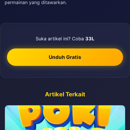
permainan yang ditawarkan.
Suka artikel ini? Coba
33L
Unduh Gratis
Artikel Terkait