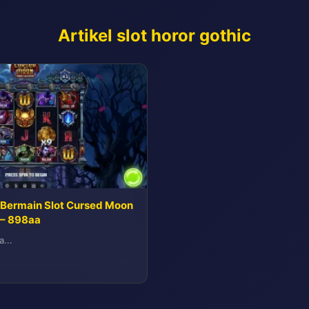
Artikel slot horor gothic
 Bermain Slot Cursed Moon
 – 898aa
...