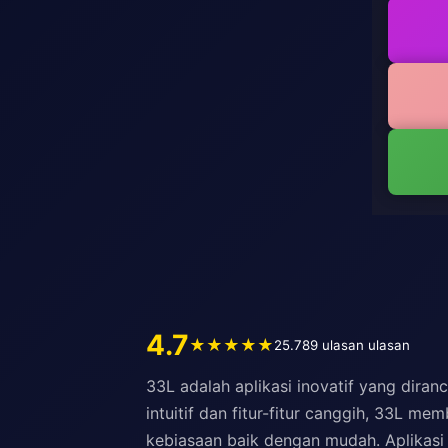
4.7
★
★
★
★
★
25.789 ulasan ulasan
33L adalah aplikasi inovatif yang dir
intuitif dan fitur-fitur canggih, 33L 
kebiasaan baik dengan mudah. Aplikasi 