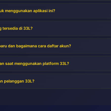
k menggunakan aplikasi ini?
g tersedia di 33L?
aru dan bagaimana cara daftar akun?
an saat menggunakan platform 33L?
an pelanggan 33L?