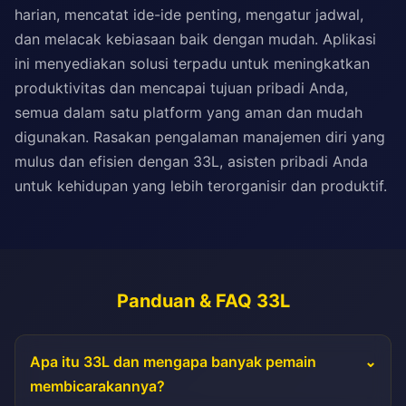
harian, mencatat ide-ide penting, mengatur jadwal,
dan melacak kebiasaan baik dengan mudah. Aplikasi
ini menyediakan solusi terpadu untuk meningkatkan
produktivitas dan mencapai tujuan pribadi Anda,
semua dalam satu platform yang aman dan mudah
digunakan. Rasakan pengalaman manajemen diri yang
mulus dan efisien dengan 33L, asisten pribadi Anda
untuk kehidupan yang lebih terorganisir dan produktif.
Panduan & FAQ 33L
Apa itu 33L dan mengapa banyak pemain
membicarakannya?