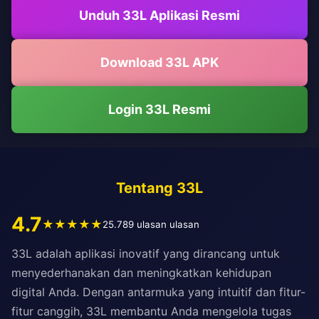
Unduh 33L Aplikasi Resmi
Download 33L APK
Login 33L Resmi
Tentang 33L
4.7
★
★
★
★
★
25.789 ulasan ulasan
33L adalah aplikasi inovatif yang dirancang untuk
menyederhanakan dan meningkatkan kehidupan
digital Anda. Dengan antarmuka yang intuitif dan fitur-
fitur canggih, 33L membantu Anda mengelola tugas