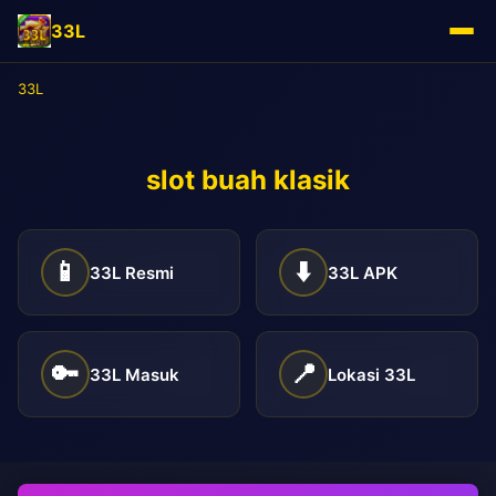
33L
33L
slot buah klasik
📱
⬇️
33L Resmi
33L APK
🔑
📍
33L Masuk
Lokasi 33L