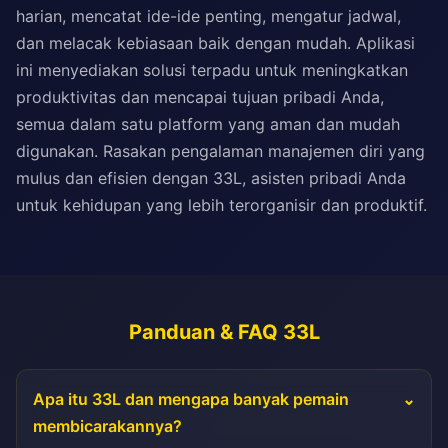
harian, mencatat ide-ide penting, mengatur jadwal,
dan melacak kebiasaan baik dengan mudah. Aplikasi
ini menyediakan solusi terpadu untuk meningkatkan
produktivitas dan mencapai tujuan pribadi Anda,
semua dalam satu platform yang aman dan mudah
digunakan. Rasakan pengalaman manajemen diri yang
mulus dan efisien dengan 33L, asisten pribadi Anda
untuk kehidupan yang lebih terorganisir dan produktif.
Panduan & FAQ 33L
Apa itu 33L dan mengapa banyak pemain
membicarakannya?