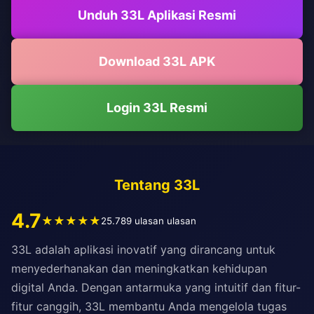
Unduh 33L Aplikasi Resmi
Download 33L APK
Login 33L Resmi
Tentang 33L
4.7
★
★
★
★
★
25.789 ulasan ulasan
33L adalah aplikasi inovatif yang dirancang untuk
menyederhanakan dan meningkatkan kehidupan
digital Anda. Dengan antarmuka yang intuitif dan fitur-
fitur canggih, 33L membantu Anda mengelola tugas